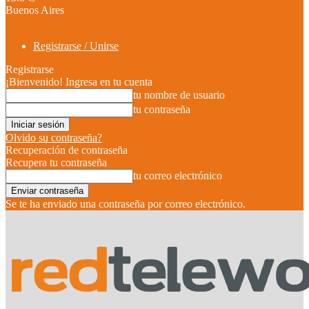
Buenos Aires
Registrarse / Unirse
Registrarse
¡Bienvenido! Ingresa en tu cuenta
tu nombre de usuario
tu contraseña
Olvido su contraseña?
Recuperación de contraseña
Recupera tu contraseña
tu correo electrónico
Se te ha enviado una contraseña por correo electrónico.