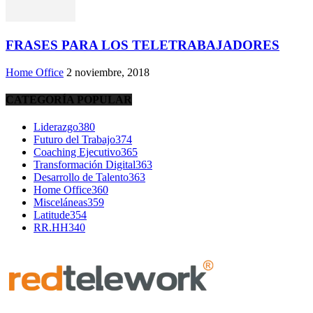
FRASES PARA LOS TELETRABAJADORES
Home Office
2 noviembre, 2018
CATEGORÍA POPULAR
Liderazgo
380
Futuro del Trabajo
374
Coaching Ejecutivo
365
Transformación Digital
363
Desarrollo de Talento
363
Home Office
360
Misceláneas
359
Latitude
354
RR.HH
340