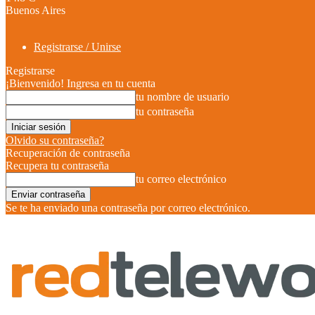
Buenos Aires
Registrarse / Unirse
Registrarse
¡Bienvenido! Ingresa en tu cuenta
tu nombre de usuario
tu contraseña
Olvido su contraseña?
Recuperación de contraseña
Recupera tu contraseña
tu correo electrónico
Se te ha enviado una contraseña por correo electrónico.