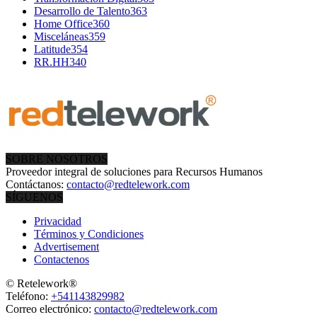
Desarrollo de Talento
363
Home Office
360
Misceláneas
359
Latitude
354
RR.HH
340
SOBRE NOSOTROS
Proveedor integral de soluciones para Recursos Humanos
Contáctanos:
contacto@redtelework.com
SÍGUENOS
Privacidad
Términos y Condiciones
Advertisement
Contactenos
© Retelework®
Teléfono:
+541143829982
Correo electrónico:
contacto@redtelework.com