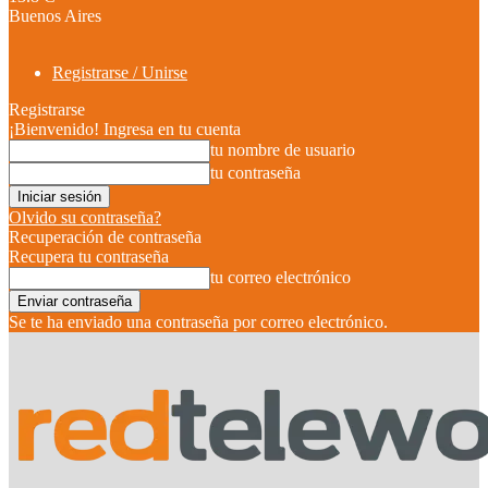
Buenos Aires
Registrarse / Unirse
Registrarse
¡Bienvenido! Ingresa en tu cuenta
tu nombre de usuario
tu contraseña
Olvido su contraseña?
Recuperación de contraseña
Recupera tu contraseña
tu correo electrónico
Se te ha enviado una contraseña por correo electrónico.