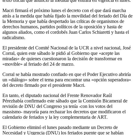
texto oficial que anunció la medida que entrará en vigencia el lunes.
Macri firmará el próximo lunes el decreto con el que dará marcha
atrás a la medida que había fijado la movilidad del feriado del Día de
la Memoria y que había despertado las críticas de organismos de
derechos humanos, partidos políticos de la oposición y hasta de
algunos aliados, como el cordobés Juan Carlos Schiaretti y hasta el
radicalismo.
El presidente del Comité Nacional de la UCR a nivel nacional, José
Corral, quien este sábado le pidió al Gobierno que «acepte las
miradas» de quienes cuestionaron la decisión de transformar en
«movible» al feriado del 24 de marzo.
Corral se había mostrado confiado en que el Poder Ejecutivo abriría
un «diálogo» sobre el tema para encontrar una «opción superadora»
del decreto firmado por el presidente Macri.
En tanto, el diputado nacional del Frente Renovador Raúl
Pérezhabía confirmado este sábado que la Comisión Bicameral de
revisión de DNU del Congreso ya tenía -con los votos del
massismo- mayoría para rechazar los decretos que modificaron el
calendario de feriados y la ley complementaria de ART.
El Gobierno eliminó el lunes pasado mediante un Decreto de
Necesidad y Urgencia (DNU) los feriados puente que se habían