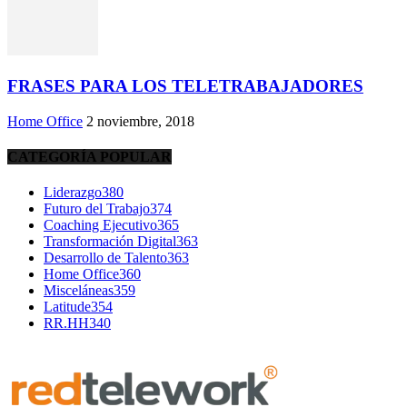
FRASES PARA LOS TELETRABAJADORES
Home Office
2 noviembre, 2018
CATEGORÍA POPULAR
Liderazgo
380
Futuro del Trabajo
374
Coaching Ejecutivo
365
Transformación Digital
363
Desarrollo de Talento
363
Home Office
360
Misceláneas
359
Latitude
354
RR.HH
340