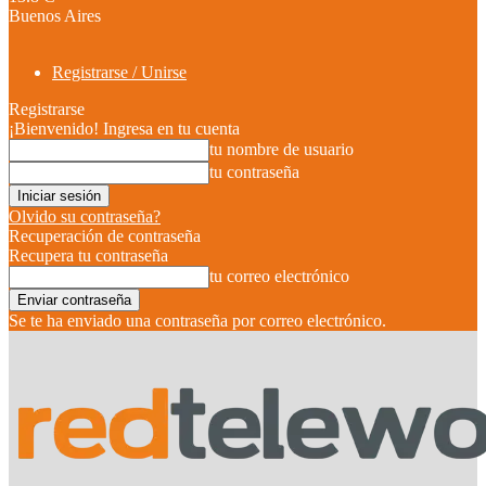
Buenos Aires
Registrarse / Unirse
Registrarse
¡Bienvenido! Ingresa en tu cuenta
tu nombre de usuario
tu contraseña
Olvido su contraseña?
Recuperación de contraseña
Recupera tu contraseña
tu correo electrónico
Se te ha enviado una contraseña por correo electrónico.