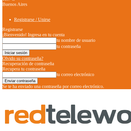
Buenos Aires
Registrarse / Unirse
Registrarse
¡Bienvenido! Ingresa en tu cuenta
tu nombre de usuario
tu contraseña
Olvido su contraseña?
Recuperación de contraseña
Recupera tu contraseña
tu correo electrónico
Se te ha enviado una contraseña por correo electrónico.