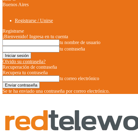
Buenos Aires
Registrarse / Unirse
Registrarse
¡Bienvenido! Ingresa en tu cuenta
tu nombre de usuario
tu contraseña
Olvido su contraseña?
Recuperación de contraseña
Recupera tu contraseña
tu correo electrónico
Se te ha enviado una contraseña por correo electrónico.