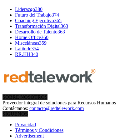
Liderazgo
380
Futuro del Trabajo
374
Coaching Ejecutivo
365
Transformación Digital
363
Desarrollo de Talento
363
Home Office
360
Misceláneas
359
Latitude
354
RR.HH
340
SOBRE NOSOTROS
Proveedor integral de soluciones para Recursos Humanos
Contáctanos:
contacto@redtelework.com
SÍGUENOS
Privacidad
Términos y Condiciones
Advertisement