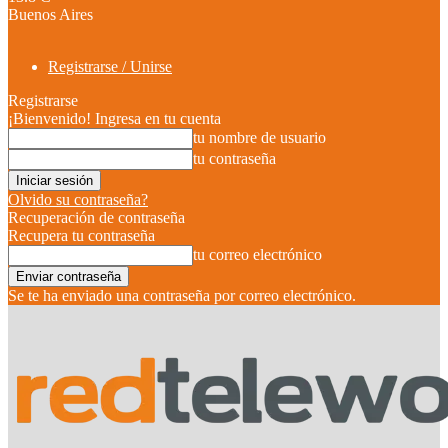
Buenos Aires
Registrarse / Unirse
Registrarse
¡Bienvenido! Ingresa en tu cuenta
tu nombre de usuario
tu contraseña
Olvido su contraseña?
Recuperación de contraseña
Recupera tu contraseña
tu correo electrónico
Se te ha enviado una contraseña por correo electrónico.