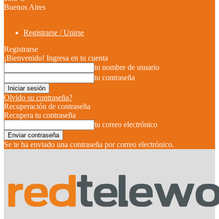
Buenos Aires
Registrarse / Unirse
Registrarse
¡Bienvenido! Ingresa en tu cuenta
tu nombre de usuario
tu contraseña
Olvido su contraseña?
Recuperación de contraseña
Recupera tu contraseña
tu correo electrónico
Se te ha enviado una contraseña por correo electrónico.