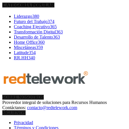
CATEGORÍA POPULAR
Liderazgo
380
Futuro del Trabajo
374
Coaching Ejecutivo
365
Transformación Digital
363
Desarrollo de Talento
363
Home Office
360
Misceláneas
359
Latitude
354
RR.HH
340
SOBRE NOSOTROS
Proveedor integral de soluciones para Recursos Humanos
Contáctanos:
contacto@redtelework.com
SÍGUENOS
Privacidad
Términos y Condiciones