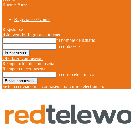
Buenos Aires
Registrarse / Unirse
Registrarse
¡Bienvenido! Ingresa en tu cuenta
tu nombre de usuario
tu contraseña
Olvido su contraseña?
Recuperación de contraseña
Recupera tu contraseña
tu correo electrónico
Se te ha enviado una contraseña por correo electrónico.