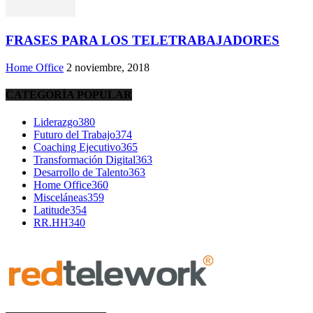
FRASES PARA LOS TELETRABAJADORES
Home Office
2 noviembre, 2018
CATEGORÍA POPULAR
Liderazgo
380
Futuro del Trabajo
374
Coaching Ejecutivo
365
Transformación Digital
363
Desarrollo de Talento
363
Home Office
360
Misceláneas
359
Latitude
354
RR.HH
340