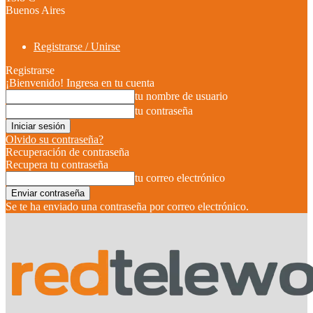
Buenos Aires
Registrarse / Unirse
Registrarse
¡Bienvenido! Ingresa en tu cuenta
tu nombre de usuario
tu contraseña
Olvido su contraseña?
Recuperación de contraseña
Recupera tu contraseña
tu correo electrónico
Se te ha enviado una contraseña por correo electrónico.