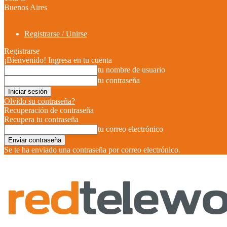
Buenos Aires
Registrarse / Unirse
Registrarse
¡Bienvenido! Ingresa en tu cuenta
tu nombre de usuario
tu contraseña
Olvido su contraseña?
Recuperación de contraseña
Recupera tu contraseña
tu correo electrónico
Se te ha enviado una contraseña por correo electrónico.