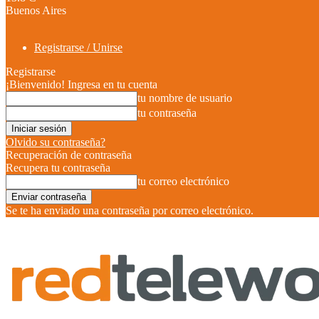
Buenos Aires
Registrarse / Unirse
Registrarse
¡Bienvenido! Ingresa en tu cuenta
tu nombre de usuario
tu contraseña
Olvido su contraseña?
Recuperación de contraseña
Recupera tu contraseña
tu correo electrónico
Se te ha enviado una contraseña por correo electrónico.