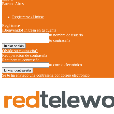
Buenos Aires
Registrarse / Unirse
Registrarse
¡Bienvenido! Ingresa en tu cuenta
tu nombre de usuario
tu contraseña
Olvido su contraseña?
Recuperación de contraseña
Recupera tu contraseña
tu correo electrónico
Se te ha enviado una contraseña por correo electrónico.