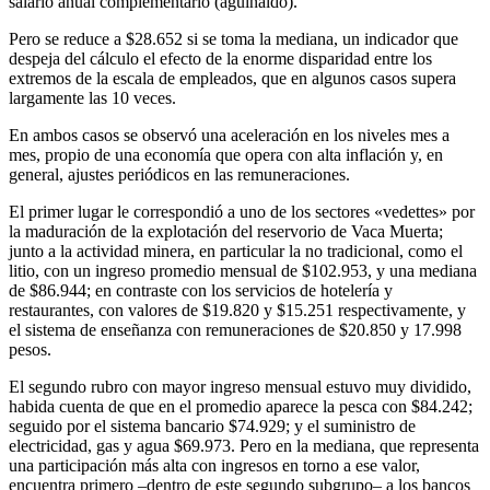
salario anual complementario (aguinaldo).
Pero se reduce a $28.652 si se toma la mediana, un indicador que
despeja del cálculo el efecto de la enorme disparidad entre los
extremos de la escala de empleados, que en algunos casos supera
largamente las 10 veces.
En ambos casos se observó una aceleración en los niveles mes a
mes, propio de una economía que opera con alta inflación y, en
general, ajustes periódicos en las remuneraciones.
El primer lugar le correspondió a uno de los sectores «vedettes» por
la maduración de la explotación del reservorio de Vaca Muerta;
junto a la actividad minera, en particular la no tradicional, como el
litio, con un ingreso promedio mensual de $102.953, y una mediana
de $86.944; en contraste con los servicios de hotelería y
restaurantes, con valores de $19.820 y $15.251 respectivamente, y
el sistema de enseñanza con remuneraciones de $20.850 y 17.998
pesos.
El segundo rubro con mayor ingreso mensual estuvo muy dividido,
habida cuenta de que en el promedio aparece la pesca con $84.242;
seguido por el sistema bancario $74.929; y el suministro de
electricidad, gas y agua $69.973. Pero en la mediana, que representa
una participación más alta con ingresos en torno a ese valor,
encuentra primero –dentro de este segundo subgrupo– a los bancos