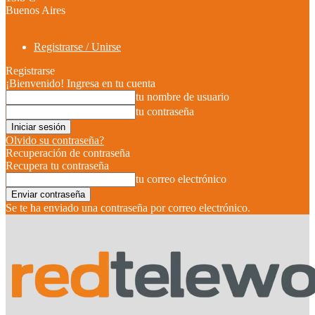
Buenos Aires
Registrarse / Unirse
Registrarse
¡Bienvenido! Ingresa en tu cuenta
tu nombre de usuario
tu contraseña
Olvido su contraseña?
Recuperación de contraseña
Recupera tu contraseña
tu correo electrónico
Se te ha enviado una contraseña por correo electrónico.