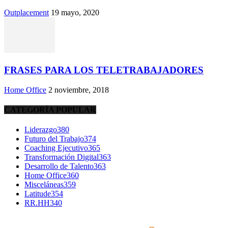
Outplacement
19 mayo, 2020
FRASES PARA LOS TELETRABAJADORES
Home Office
2 noviembre, 2018
CATEGORÍA POPULAR
Liderazgo
380
Futuro del Trabajo
374
Coaching Ejecutivo
365
Transformación Digital
363
Desarrollo de Talento
363
Home Office
360
Misceláneas
359
Latitude
354
RR.HH
340