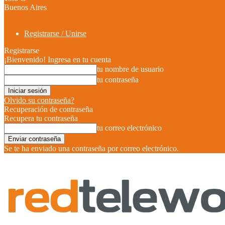
Buenos Aires
Registrarse / Unirse
Registrarse
¡Bienvenido! Ingresa en tu cuenta
tu nombre de usuario
tu contraseña
Olvido su contraseña?
Recuperación de contraseña
Recupera tu contraseña
tu correo electrónico
Se te ha enviado una contraseña por correo electrónico.