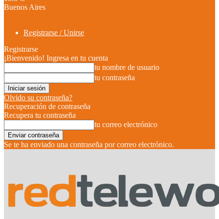
Buenos Aires
Registrarse / Unirse
Registrarse
¡Bienvenido! Ingresa en tu cuenta
tu nombre de usuario
tu contraseña
Olvido su contraseña?
Recuperación de contraseña
Recupera tu contraseña
tu correo electrónico
Se te ha enviado una contraseña por correo electrónico.