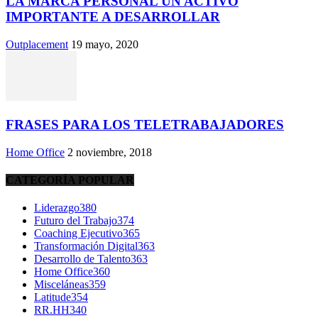
LA MARCA PERSONAL UN ACTIVO
IMPORTANTE A DESARROLLAR
Outplacement
19 mayo, 2020
FRASES PARA LOS TELETRABAJADORES
Home Office
2 noviembre, 2018
CATEGORÍA POPULAR
Liderazgo
380
Futuro del Trabajo
374
Coaching Ejecutivo
365
Transformación Digital
363
Desarrollo de Talento
363
Home Office
360
Misceláneas
359
Latitude
354
RR.HH
340