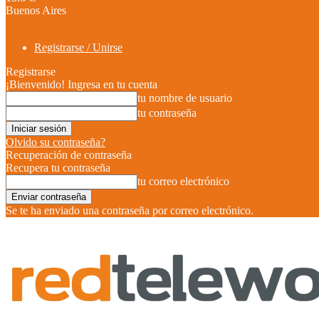
Buenos Aires
Registrarse / Unirse
Registrarse
¡Bienvenido! Ingresa en tu cuenta
tu nombre de usuario
tu contraseña
Olvido su contraseña?
Recuperación de contraseña
Recupera tu contraseña
tu correo electrónico
Se te ha enviado una contraseña por correo electrónico.