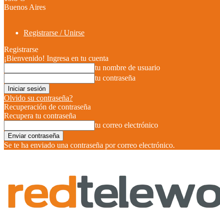
Buenos Aires
Registrarse / Unirse
Registrarse
¡Bienvenido! Ingresa en tu cuenta
tu nombre de usuario
tu contraseña
Olvido su contraseña?
Recuperación de contraseña
Recupera tu contraseña
tu correo electrónico
Se te ha enviado una contraseña por correo electrónico.