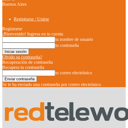
Buenos Aires
Registrarse / Unirse
Registrarse
¡Bienvenido! Ingresa en tu cuenta
tu nombre de usuario
tu contraseña
Olvido su contraseña?
Recuperación de contraseña
Recupera tu contraseña
tu correo electrónico
Se te ha enviado una contraseña por correo electrónico.