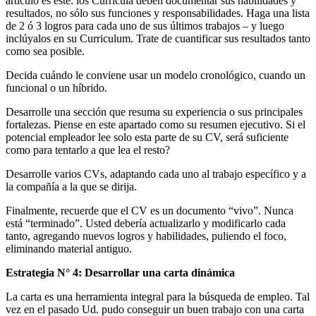
artículo es este: los Curricula deben documentar sus habilidades y
resultados, no sólo sus funciones y responsabilidades. Haga una lista
de 2 ó 3 logros para cada uno de sus últimos trabajos – y luego
inclúyalos en su Curriculum. Trate de cuantificar sus resultados tanto
como sea posible.
Decida cuándo le conviene usar un modelo cronológico, cuando un
funcional o un híbrido.
Desarrolle una sección que resuma su experiencia o sus principales
fortalezas. Piense en este apartado como su resumen ejecutivo. Si el
potencial empleador lee solo esta parte de su CV, será suficiente
como para tentarlo a que lea el resto?
Desarrolle varios CVs, adaptando cada uno al trabajo específico y a
la compañía a la que se dirija.
Finalmente, recuerde que el CV es un documento “vivo”. Nunca
está “terminado”. Usted debería actualizarlo y modificarlo cada
tanto, agregando nuevos logros y habilidades, puliendo el foco,
eliminando material antiguo.
Estrategia N° 4: Desarrollar una carta dinámica
La carta es una herramienta integral para la búsqueda de empleo. Tal
vez en el pasado Ud. pudo conseguir un buen trabajo con una carta