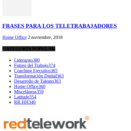
FRASES PARA LOS TELETRABAJADORES
Home Office
2 noviembre, 2018
CATEGORÍA POPULAR
Liderazgo
380
Futuro del Trabajo
374
Coaching Ejecutivo
365
Transformación Digital
363
Desarrollo de Talento
363
Home Office
360
Misceláneas
359
Latitude
354
RR.HH
340