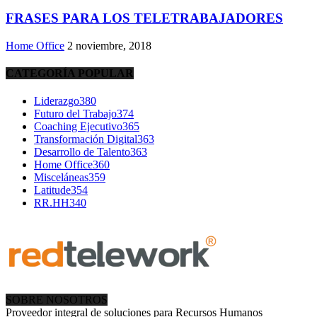
FRASES PARA LOS TELETRABAJADORES
Home Office
2 noviembre, 2018
CATEGORÍA POPULAR
Liderazgo
380
Futuro del Trabajo
374
Coaching Ejecutivo
365
Transformación Digital
363
Desarrollo de Talento
363
Home Office
360
Misceláneas
359
Latitude
354
RR.HH
340
SOBRE NOSOTROS
Proveedor integral de soluciones para Recursos Humanos