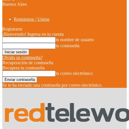
Buenos Aires
Registrarse / Unirse
Registrarse
¡Bienvenido! Ingresa en tu cuenta
tu nombre de usuario
tu contraseña
Olvido su contraseña?
Recuperación de contraseña
Recupera tu contraseña
tu correo electrónico
Se te ha enviado una contraseña por correo electrónico.