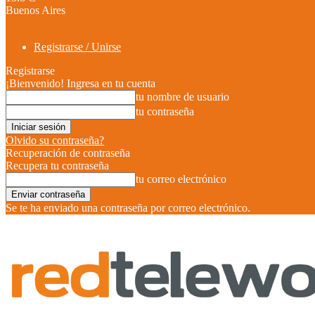
Buenos Aires
Registrarse / Unirse
Registrarse
¡Bienvenido! Ingresa en tu cuenta
tu nombre de usuario
tu contraseña
Olvido su contraseña?
Recuperación de contraseña
Recupera tu contraseña
tu correo electrónico
Se te ha enviado una contraseña por correo electrónico.