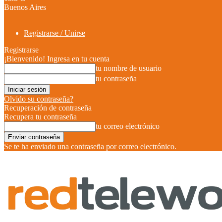
Buenos Aires
Registrarse / Unirse
Registrarse
¡Bienvenido! Ingresa en tu cuenta
tu nombre de usuario
tu contraseña
Olvido su contraseña?
Recuperación de contraseña
Recupera tu contraseña
tu correo electrónico
Se te ha enviado una contraseña por correo electrónico.