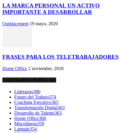
LA MARCA PERSONAL UN ACTIVO
IMPORTANTE A DESARROLLAR
Outplacement
19 mayo, 2020
FRASES PARA LOS TELETRABAJADORES
Home Office
2 noviembre, 2018
CATEGORÍA POPULAR
Liderazgo
380
Futuro del Trabajo
374
Coaching Ejecutivo
365
Transformación Digital
363
Desarrollo de Talento
363
Home Office
360
Misceláneas
359
Latitude
354