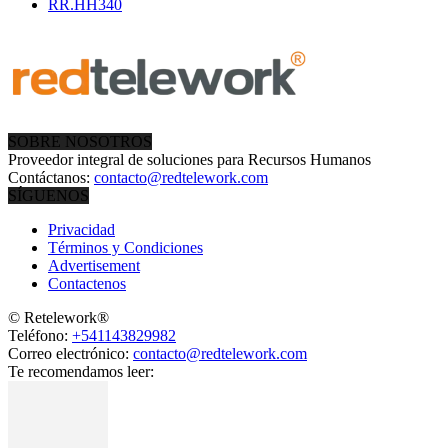
RR.HH
340
SOBRE NOSOTROS
Proveedor integral de soluciones para Recursos Humanos
Contáctanos:
contacto@redtelework.com
SÍGUENOS
Privacidad
Términos y Condiciones
Advertisement
Contactenos
© Retelework®
Teléfono:
+541143829982
Correo electrónico:
contacto@redtelework.com
Te recomendamos leer: