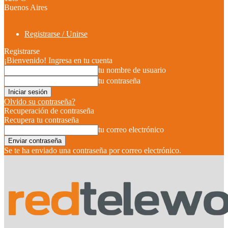
Buenos Aires
Registrarse / Unirse
Registrarse
¡Bienvenido! Ingresa en tu cuenta
tu nombre de usuario
tu contraseña
Olvido su contraseña?
Recuperación de contraseña
Recupera tu contraseña
tu correo electrónico
Se te ha enviado una contraseña por correo electrónico.