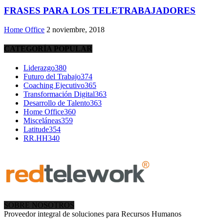
FRASES PARA LOS TELETRABAJADORES
Home Office
2 noviembre, 2018
CATEGORÍA POPULAR
Liderazgo
380
Futuro del Trabajo
374
Coaching Ejecutivo
365
Transformación Digital
363
Desarrollo de Talento
363
Home Office
360
Misceláneas
359
Latitude
354
RR.HH
340
SOBRE NOSOTROS
Proveedor integral de soluciones para Recursos Humanos