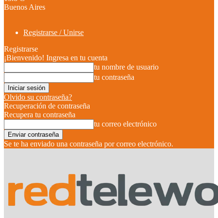
Buenos Aires
Registrarse / Unirse
Registrarse
¡Bienvenido! Ingresa en tu cuenta
tu nombre de usuario
tu contraseña
Olvido su contraseña?
Recuperación de contraseña
Recupera tu contraseña
tu correo electrónico
Se te ha enviado una contraseña por correo electrónico.