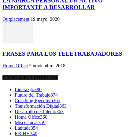
LA MARCA PERSONAL UN ACTIVO
IMPORTANTE A DESARROLLAR
Outplacement
19 mayo, 2020
FRASES PARA LOS TELETRABAJADORES
Home Office
2 noviembre, 2018
CATEGORÍA POPULAR
Liderazgo
380
Futuro del Trabajo
374
Coaching Ejecutivo
365
Transformación Digital
363
Desarrollo de Talento
363
Home Office
360
Misceláneas
359
Latitude
354
RR.HH
340