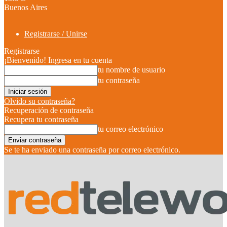
Buenos Aires
Registrarse / Unirse
Registrarse
¡Bienvenido! Ingresa en tu cuenta
tu nombre de usuario
tu contraseña
Olvido su contraseña?
Recuperación de contraseña
Recupera tu contraseña
tu correo electrónico
Se te ha enviado una contraseña por correo electrónico.