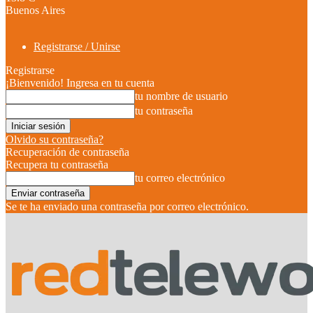
Buenos Aires
Registrarse / Unirse
Registrarse
¡Bienvenido! Ingresa en tu cuenta
tu nombre de usuario
tu contraseña
Olvido su contraseña?
Recuperación de contraseña
Recupera tu contraseña
tu correo electrónico
Se te ha enviado una contraseña por correo electrónico.