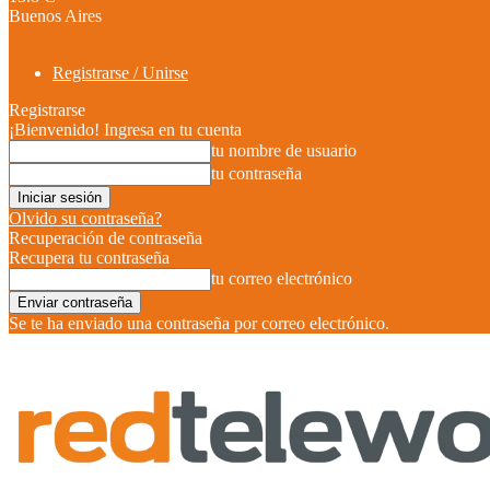
Buenos Aires
Registrarse / Unirse
Registrarse
¡Bienvenido! Ingresa en tu cuenta
tu nombre de usuario
tu contraseña
Olvido su contraseña?
Recuperación de contraseña
Recupera tu contraseña
tu correo electrónico
Se te ha enviado una contraseña por correo electrónico.