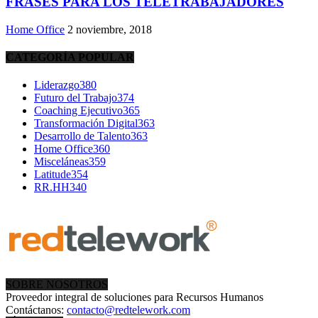
FRASES PARA LOS TELETRABAJADORES
Home Office
2 noviembre, 2018
CATEGORÍA POPULAR
Liderazgo
380
Futuro del Trabajo
374
Coaching Ejecutivo
365
Transformación Digital
363
Desarrollo de Talento
363
Home Office
360
Misceláneas
359
Latitude
354
RR.HH
340
SOBRE NOSOTROS
Proveedor integral de soluciones para Recursos Humanos
Contáctanos:
contacto@redtelework.com