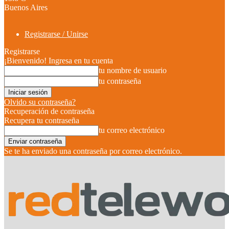
Buenos Aires
Registrarse / Unirse
Registrarse
¡Bienvenido! Ingresa en tu cuenta
tu nombre de usuario
tu contraseña
Olvido su contraseña?
Recuperación de contraseña
Recupera tu contraseña
tu correo electrónico
Se te ha enviado una contraseña por correo electrónico.