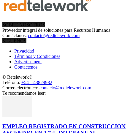
SOBRE NOSOTROS
Proveedor integral de soluciones para Recursos Humanos
Contáctanos:
contacto@redtelework.com
SÍGUENOS
Privacidad
Términos y Condiciones
Advertisement
Contactenos
© Retelework®
Teléfono:
+541143829982
Correo electrónico:
contacto@redtelework.com
Te recomendamos leer:
EMPLEO REGISTRADO EN CONSTRUCCION
ASCENDIO EN 2,7% INTERANUAL