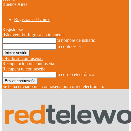
Buenos Aires
Registrarse / Unirse
Registrarse
¡Bienvenido! Ingresa en tu cuenta
tu nombre de usuario
tu contraseña
Olvido su contraseña?
Recuperación de contraseña
Recupera tu contraseña
tu correo electrónico
Se te ha enviado una contraseña por correo electrónico.