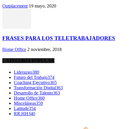
Outplacement
19 mayo, 2020
FRASES PARA LOS TELETRABAJADORES
Home Office
2 noviembre, 2018
CATEGORÍA POPULAR
Liderazgo
380
Futuro del Trabajo
374
Coaching Ejecutivo
365
Transformación Digital
363
Desarrollo de Talento
363
Home Office
360
Misceláneas
359
Latitude
354
RR.HH
340