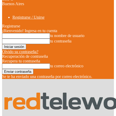
Buenos Aires
Registrarse / Unirse
Registrarse
¡Bienvenido! Ingresa en tu cuenta
tu nombre de usuario
tu contraseña
Olvido su contraseña?
Recuperación de contraseña
Recupera tu contraseña
tu correo electrónico
Se te ha enviado una contraseña por correo electrónico.