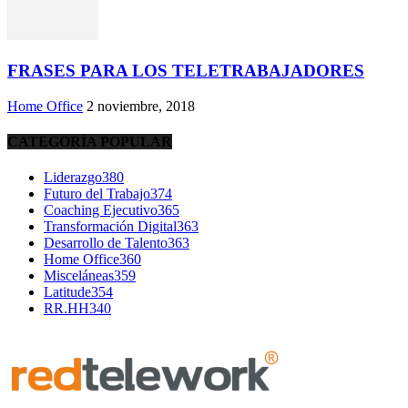
FRASES PARA LOS TELETRABAJADORES
Home Office
2 noviembre, 2018
CATEGORÍA POPULAR
Liderazgo
380
Futuro del Trabajo
374
Coaching Ejecutivo
365
Transformación Digital
363
Desarrollo de Talento
363
Home Office
360
Misceláneas
359
Latitude
354
RR.HH
340