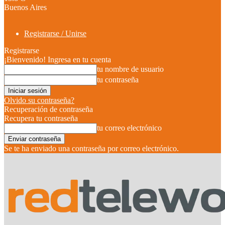
Buenos Aires
Registrarse / Unirse
Registrarse
¡Bienvenido! Ingresa en tu cuenta
tu nombre de usuario
tu contraseña
Olvido su contraseña?
Recuperación de contraseña
Recupera tu contraseña
tu correo electrónico
Se te ha enviado una contraseña por correo electrónico.