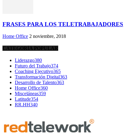
FRASES PARA LOS TELETRABAJADORES
Home Office
2 noviembre, 2018
CATEGORÍA POPULAR
Liderazgo
380
Futuro del Trabajo
374
Coaching Ejecutivo
365
Transformación Digital
363
Desarrollo de Talento
363
Home Office
360
Misceláneas
359
Latitude
354
RR.HH
340