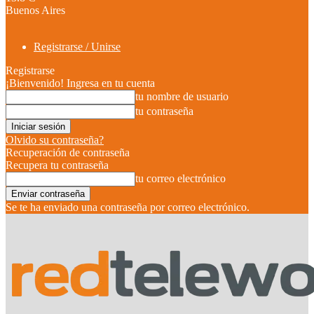
Buenos Aires
Registrarse / Unirse
Registrarse
¡Bienvenido! Ingresa en tu cuenta
tu nombre de usuario
tu contraseña
Olvido su contraseña?
Recuperación de contraseña
Recupera tu contraseña
tu correo electrónico
Se te ha enviado una contraseña por correo electrónico.