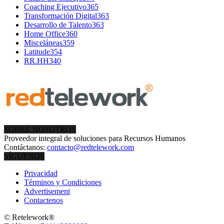
Coaching Ejecutivo
365
Transformación Digital
363
Desarrollo de Talento
363
Home Office
360
Misceláneas
359
Latitude
354
RR.HH
340
SOBRE NOSOTROS
Proveedor integral de soluciones para Recursos Humanos
Contáctanos:
contacto@redtelework.com
SÍGUENOS
Privacidad
Términos y Condiciones
Advertisement
Contactenos
© Retelework®