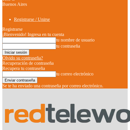
Buenos Aires
Registrarse / Unirse
Registrarse
¡Bienvenido! Ingresa en tu cuenta
tu nombre de usuario
tu contraseña
Olvido su contraseña?
Recuperación de contraseña
Recupera tu contraseña
tu correo electrónico
Se te ha enviado una contraseña por correo electrónico.