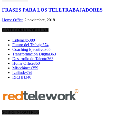
FRASES PARA LOS TELETRABAJADORES
Home Office
2 noviembre, 2018
CATEGORÍA POPULAR
Liderazgo
380
Futuro del Trabajo
374
Coaching Ejecutivo
365
Transformación Digital
363
Desarrollo de Talento
363
Home Office
360
Misceláneas
359
Latitude
354
RR.HH
340
SOBRE NOSOTROS