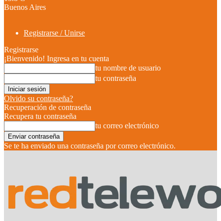
Buenos Aires
Registrarse / Unirse
Registrarse
¡Bienvenido! Ingresa en tu cuenta
tu nombre de usuario
tu contraseña
Olvido su contraseña?
Recuperación de contraseña
Recupera tu contraseña
tu correo electrónico
Se te ha enviado una contraseña por correo electrónico.