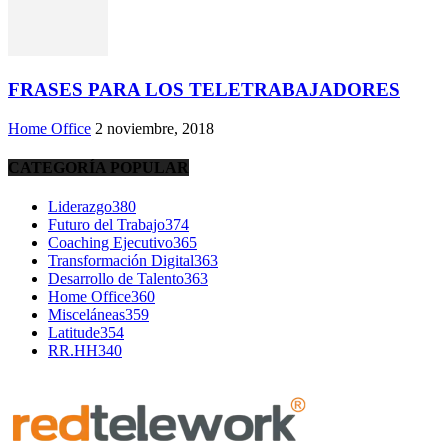
FRASES PARA LOS TELETRABAJADORES
Home Office
2 noviembre, 2018
CATEGORÍA POPULAR
Liderazgo
380
Futuro del Trabajo
374
Coaching Ejecutivo
365
Transformación Digital
363
Desarrollo de Talento
363
Home Office
360
Misceláneas
359
Latitude
354
RR.HH
340