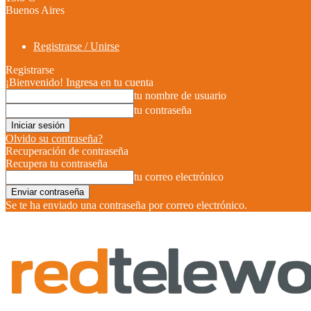
Buenos Aires
Registrarse / Unirse
Registrarse
¡Bienvenido! Ingresa en tu cuenta
tu nombre de usuario
tu contraseña
Olvido su contraseña?
Recuperación de contraseña
Recupera tu contraseña
tu correo electrónico
Se te ha enviado una contraseña por correo electrónico.