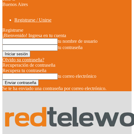
Buenos Aires
Registrarse / Unirse
Registrarse
¡Bienvenido! Ingresa en tu cuenta
tu nombre de usuario
tu contraseña
Olvido su contraseña?
Recuperación de contraseña
Recupera tu contraseña
tu correo electrónico
Se te ha enviado una contraseña por correo electrónico.