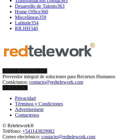
Transformación Digital
363
Desarrollo de Talento
363
Home Office
360
Misceláneas
359
Latitude
354
RR.HH
340
SOBRE NOSOTROS
Proveedor integral de soluciones para Recursos Humanos
Contáctanos:
contacto@redtelework.com
SÍGUENOS
Privacidad
Términos y Condiciones
Advertisement
Contactenos
© Retelework®
Teléfono:
+541143829982
Correo electrónico:
contacto@redtelework.com