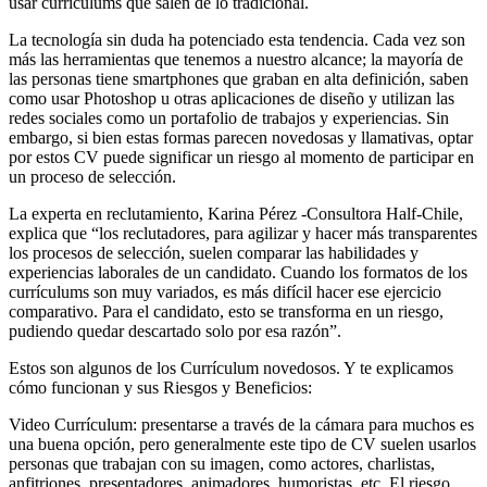
usar currículums que salen de lo tradicional.
La tecnología sin duda ha potenciado esta tendencia. Cada vez son
más las herramientas que tenemos a nuestro alcance; la mayoría de
las personas tiene smartphones que graban en alta definición, saben
como usar Photoshop u otras aplicaciones de diseño y utilizan las
redes sociales como un portafolio de trabajos y experiencias. Sin
embargo, si bien estas formas parecen novedosas y llamativas, optar
por estos CV puede significar un riesgo al momento de participar en
un proceso de selección.
La experta en reclutamiento, Karina Pérez -Consultora Half-Chile,
explica que “los reclutadores, para agilizar y hacer más transparentes
los procesos de selección, suelen comparar las habilidades y
experiencias laborales de un candidato. Cuando los formatos de los
currículums son muy variados, es más difícil hacer ese ejercicio
comparativo. Para el candidato, esto se transforma en un riesgo,
pudiendo quedar descartado solo por esa razón”.
Estos son algunos de los Currículum novedosos. Y te explicamos
cómo funcionan y sus Riesgos y Beneficios:
Video Currículum: presentarse a través de la cámara para muchos es
una buena opción, pero generalmente este tipo de CV suelen usarlos
personas que trabajan con su imagen, como actores, charlistas,
anfitriones, presentadores, animadores, humoristas, etc. El riesgo