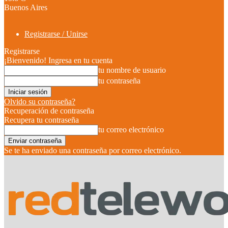
Buenos Aires
Registrarse / Unirse
Registrarse
¡Bienvenido! Ingresa en tu cuenta
tu nombre de usuario
tu contraseña
Olvido su contraseña?
Recuperación de contraseña
Recupera tu contraseña
tu correo electrónico
Se te ha enviado una contraseña por correo electrónico.