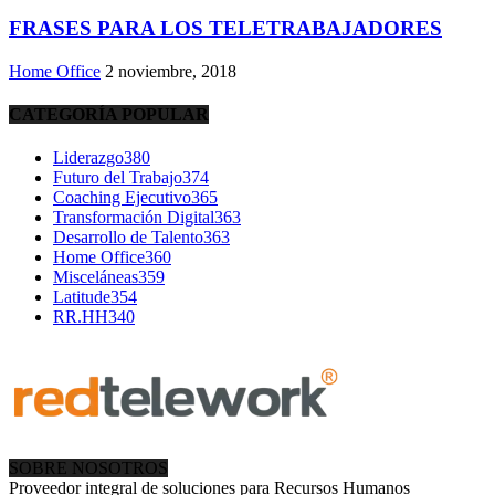
FRASES PARA LOS TELETRABAJADORES
Home Office
2 noviembre, 2018
CATEGORÍA POPULAR
Liderazgo
380
Futuro del Trabajo
374
Coaching Ejecutivo
365
Transformación Digital
363
Desarrollo de Talento
363
Home Office
360
Misceláneas
359
Latitude
354
RR.HH
340
SOBRE NOSOTROS
Proveedor integral de soluciones para Recursos Humanos