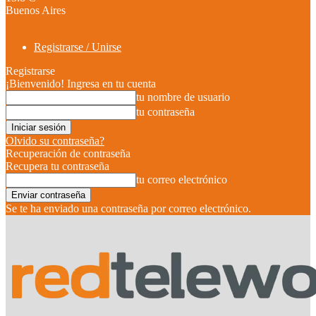
Buenos Aires
Registrarse / Unirse
Registrarse
¡Bienvenido! Ingresa en tu cuenta
tu nombre de usuario
tu contraseña
Olvido su contraseña?
Recuperación de contraseña
Recupera tu contraseña
tu correo electrónico
Se te ha enviado una contraseña por correo electrónico.