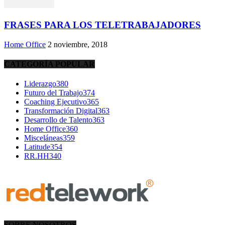
FRASES PARA LOS TELETRABAJADORES
Home Office
2 noviembre, 2018
CATEGORÍA POPULAR
Liderazgo
380
Futuro del Trabajo
374
Coaching Ejecutivo
365
Transformación Digital
363
Desarrollo de Talento
363
Home Office
360
Misceláneas
359
Latitude
354
RR.HH
340
SOBRE NOSOTROS