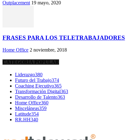
Outplacement
19 mayo, 2020
FRASES PARA LOS TELETRABAJADORES
Home Office
2 noviembre, 2018
CATEGORÍA POPULAR
Liderazgo
380
Futuro del Trabajo
374
Coaching Ejecutivo
365
Transformación Digital
363
Desarrollo de Talento
363
Home Office
360
Misceláneas
359
Latitude
354
RR.HH
340