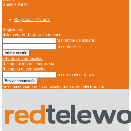
Buenos Aires
Registrarse / Unirse
Registrarse
¡Bienvenido! Ingresa en tu cuenta
tu nombre de usuario
tu contraseña
Olvido su contraseña?
Recuperación de contraseña
Recupera tu contraseña
tu correo electrónico
Se te ha enviado una contraseña por correo electrónico.