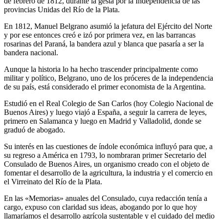
de febrero de 1812, durante la gesta por la Independencia de las
provincias Unidas del Río de la Plata.
En 1812, Manuel Belgrano asumió la jefatura del Ejército del Norte
y por ese entonces creó e izó por primera vez, en las barrancas
rosarinas del Paraná, la bandera azul y blanca que pasaría a ser la
bandera nacional.
Aunque la historia lo ha hecho trascender principalmente como
militar y político, Belgrano, uno de los próceres de la independencia
de su país, está considerado el primer economista de la Argentina.
Estudió en el Real Colegio de San Carlos (hoy Colegio Nacional de
Buenos Aires) y luego viajó a España, a seguir la carrera de leyes,
primero en Salamanca y luego en Madrid y Valladolid, donde se
graduó de abogado.
Su interés en las cuestiones de índole económica influyó para que, a
su regreso a América en 1793, lo nombraran primer Secretario del
Consulado de Buenos Aires, un organismo creado con el objeto de
fomentar el desarrollo de la agricultura, la industria y el comercio en
el Virreinato del Río de la Plata.
En las «Memorias» anuales del Consulado, cuya redacción tenía a
cargo, expuso con claridad sus ideas, abogando por lo que hoy
llamaríamos el desarrollo agrícola sustentable y el cuidado del medio