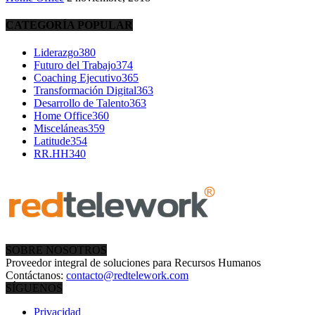
CATEGORÍA POPULAR
Liderazgo
380
Futuro del Trabajo
374
Coaching Ejecutivo
365
Transformación Digital
363
Desarrollo de Talento
363
Home Office
360
Misceláneas
359
Latitude
354
RR.HH
340
SOBRE NOSOTROS
Proveedor integral de soluciones para Recursos Humanos
Contáctanos:
contacto@redtelework.com
SÍGUENOS
Privacidad