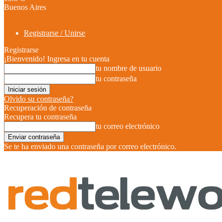
Buenos Aires
Registrarse / Unirse
Registrarse
¡Bienvenido! Ingresa en tu cuenta
tu nombre de usuario
tu contraseña
Olvido su contraseña?
Recuperación de contraseña
Recupera tu contraseña
tu correo electrónico
Se te ha enviado una contraseña por correo electrónico.