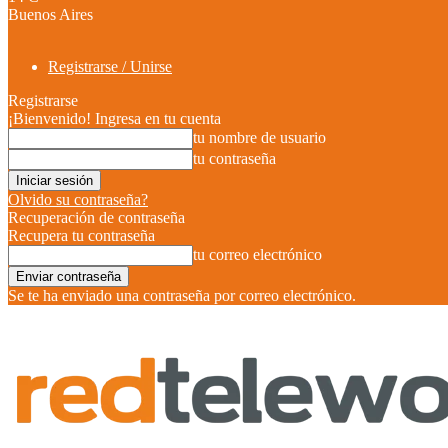
Buenos Aires
Registrarse / Unirse
Registrarse
¡Bienvenido! Ingresa en tu cuenta
tu nombre de usuario
tu contraseña
Olvido su contraseña?
Recuperación de contraseña
Recupera tu contraseña
tu correo electrónico
Se te ha enviado una contraseña por correo electrónico.