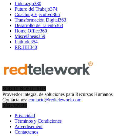
Liderazgo
380
Futuro del Trabajo
374
Coaching Ejecutivo
365
Transformación Digital
363
Desarrollo de Talento
363
Home Office
360
Misceláneas
359
Latitude
354
RR.HH
340
SOBRE NOSOTROS
Proveedor integral de soluciones para Recursos Humanos
Contáctanos:
contacto@redtelework.com
SÍGUENOS
Privacidad
Términos y Condiciones
Advertisement
Contactenos