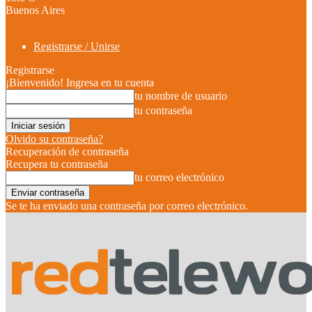
Buenos Aires
Registrarse / Unirse
Registrarse
¡Bienvenido! Ingresa en tu cuenta
tu nombre de usuario
tu contraseña
Olvido su contraseña?
Recuperación de contraseña
Recupera tu contraseña
tu correo electrónico
Se te ha enviado una contraseña por correo electrónico.