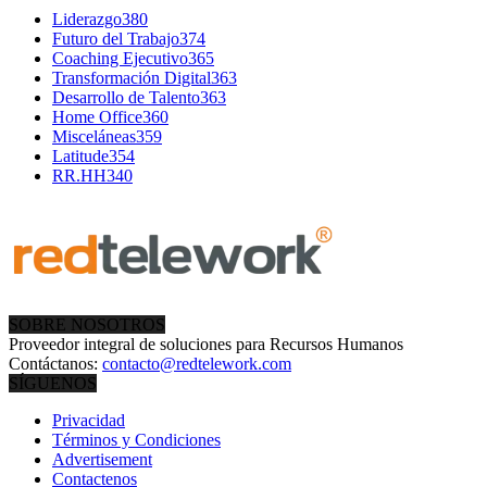
Liderazgo
380
Futuro del Trabajo
374
Coaching Ejecutivo
365
Transformación Digital
363
Desarrollo de Talento
363
Home Office
360
Misceláneas
359
Latitude
354
RR.HH
340
SOBRE NOSOTROS
Proveedor integral de soluciones para Recursos Humanos
Contáctanos:
contacto@redtelework.com
SÍGUENOS
Privacidad
Términos y Condiciones
Advertisement
Contactenos