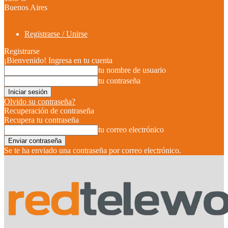
Buenos Aires
Registrarse / Unirse
Registrarse
¡Bienvenido! Ingresa en tu cuenta
tu nombre de usuario
tu contraseña
Olvido su contraseña?
Recuperación de contraseña
Recupera tu contraseña
tu correo electrónico
Se te ha enviado una contraseña por correo electrónico.