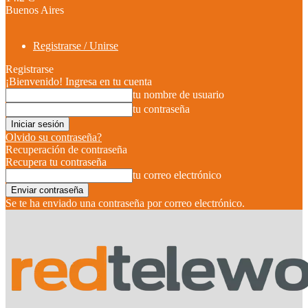
Buenos Aires
Registrarse / Unirse
Registrarse
¡Bienvenido! Ingresa en tu cuenta
tu nombre de usuario
tu contraseña
Olvido su contraseña?
Recuperación de contraseña
Recupera tu contraseña
tu correo electrónico
Se te ha enviado una contraseña por correo electrónico.