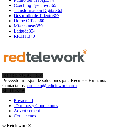
Futuro del Trabajo
374
Coaching Ejecutivo
365
Transformación Digital
363
Desarrollo de Talento
363
Home Office
360
Misceláneas
359
Latitude
354
RR.HH
340
SOBRE NOSOTROS
Proveedor integral de soluciones para Recursos Humanos
Contáctanos:
contacto@redtelework.com
SÍGUENOS
Privacidad
Términos y Condiciones
Advertisement
Contactenos
© Retelework®