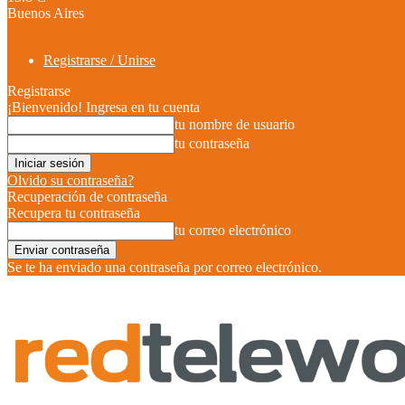
Buenos Aires
Registrarse / Unirse
Registrarse
¡Bienvenido! Ingresa en tu cuenta
tu nombre de usuario
tu contraseña
Olvido su contraseña?
Recuperación de contraseña
Recupera tu contraseña
tu correo electrónico
Se te ha enviado una contraseña por correo electrónico.