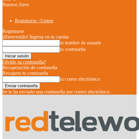
Buenos Aires
Registrarse / Unirse
Registrarse
¡Bienvenido! Ingresa en tu cuenta
tu nombre de usuario
tu contraseña
Olvido su contraseña?
Recuperación de contraseña
Recupera tu contraseña
tu correo electrónico
Se te ha enviado una contraseña por correo electrónico.