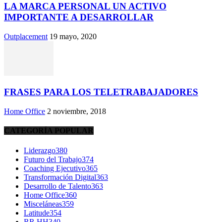
LA MARCA PERSONAL UN ACTIVO
IMPORTANTE A DESARROLLAR
Outplacement
19 mayo, 2020
FRASES PARA LOS TELETRABAJADORES
Home Office
2 noviembre, 2018
CATEGORÍA POPULAR
Liderazgo
380
Futuro del Trabajo
374
Coaching Ejecutivo
365
Transformación Digital
363
Desarrollo de Talento
363
Home Office
360
Misceláneas
359
Latitude
354
RR.HH
340