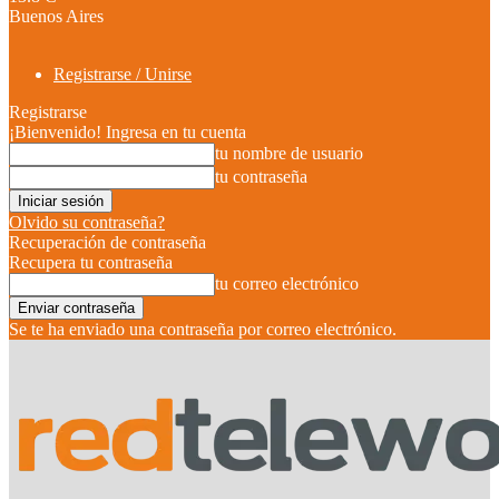
Buenos Aires
Registrarse / Unirse
Registrarse
¡Bienvenido! Ingresa en tu cuenta
tu nombre de usuario
tu contraseña
Olvido su contraseña?
Recuperación de contraseña
Recupera tu contraseña
tu correo electrónico
Se te ha enviado una contraseña por correo electrónico.