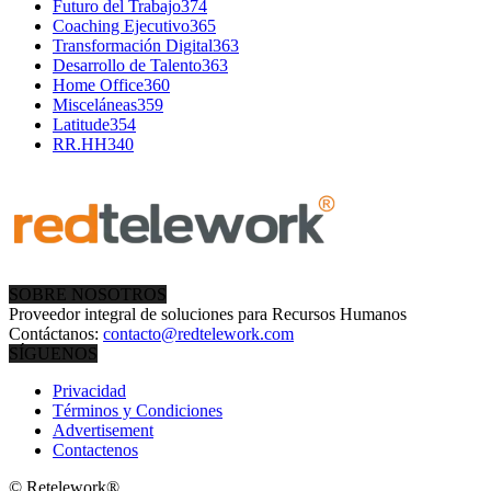
Futuro del Trabajo
374
Coaching Ejecutivo
365
Transformación Digital
363
Desarrollo de Talento
363
Home Office
360
Misceláneas
359
Latitude
354
RR.HH
340
SOBRE NOSOTROS
Proveedor integral de soluciones para Recursos Humanos
Contáctanos:
contacto@redtelework.com
SÍGUENOS
Privacidad
Términos y Condiciones
Advertisement
Contactenos
© Retelework®