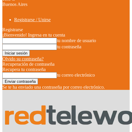
Buenos Aires
Registrarse / Unirse
Registrarse
¡Bienvenido! Ingresa en tu cuenta
tu nombre de usuario
tu contraseña
Olvido su contraseña?
Recuperación de contraseña
Recupera tu contraseña
tu correo electrónico
Se te ha enviado una contraseña por correo electrónico.