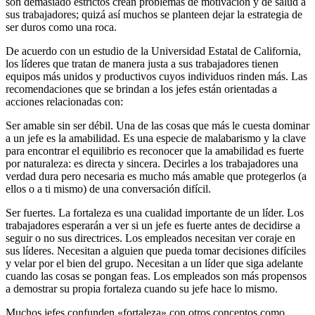
son demasiado estrictos crean problemas de motivación y de salud a
sus trabajadores; quizá así muchos se planteen dejar la estrategia de
ser duros como una roca.
De acuerdo con un estudio de la Universidad Estatal de California,
los líderes que tratan de manera justa a sus trabajadores tienen
equipos más unidos y productivos cuyos individuos rinden más. Las
recomendaciones que se brindan a los jefes están orientadas a
acciones relacionadas con:
Ser amable sin ser débil. Una de las cosas que más le cuesta dominar
a un jefe es la amabilidad. Es una especie de malabarismo y la clave
para encontrar el equilibrio es reconocer que la amabilidad es fuerte
por naturaleza: es directa y sincera. Decirles a los trabajadores una
verdad dura pero necesaria es mucho más amable que protegerlos (a
ellos o a ti mismo) de una conversación difícil.
Ser fuertes. La fortaleza es una cualidad importante de un líder. Los
trabajadores esperarán a ver si un jefe es fuerte antes de decidirse a
seguir o no sus directrices. Los empleados necesitan ver coraje en
sus líderes. Necesitan a alguien que pueda tomar decisiones difíciles
y velar por el bien del grupo. Necesitan a un líder que siga adelante
cuando las cosas se pongan feas. Los empleados son más propensos
a demostrar su propia fortaleza cuando su jefe hace lo mismo.
Muchos jefes confunden «fortaleza» con otros conceptos como