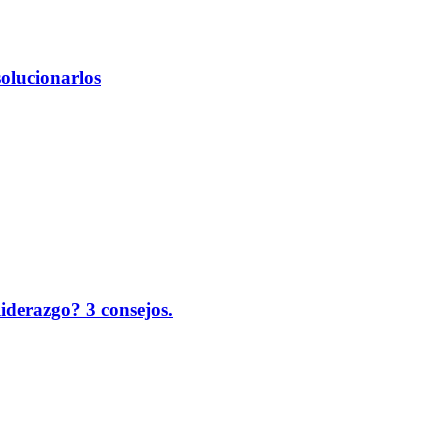
solucionarlos
liderazgo? 3 consejos.